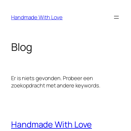
Spring
naar
Handmade With Love
de
inhoud
Blog
Er is niets gevonden. Probeer een
zoekopdracht met andere keywords.
Handmade With Love